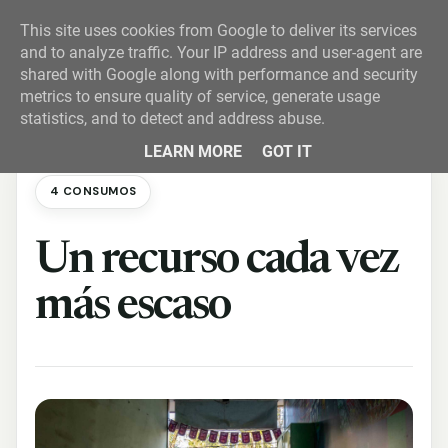
This site uses cookies from Google to deliver its services
and to analyze traffic. Your IP address and user-agent are
shared with Google along with performance and security
metrics to ensure quality of service, generate usage
statistics, and to detect and address abuse.
LEARN MORE
GOT IT
4 CONSUMOS
Un recurso cada vez
más escaso