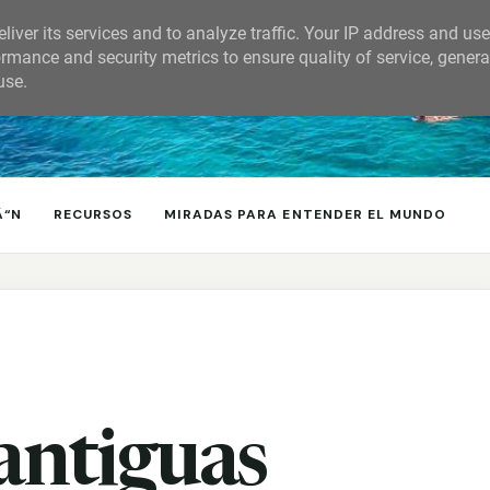
liver its services and to analyze traffic. Your IP address and us
rmance and security metrics to ensure quality of service, gener
use.
Ã“N
RECURSOS
MIRADAS PARA ENTENDER EL MUNDO
antiguas