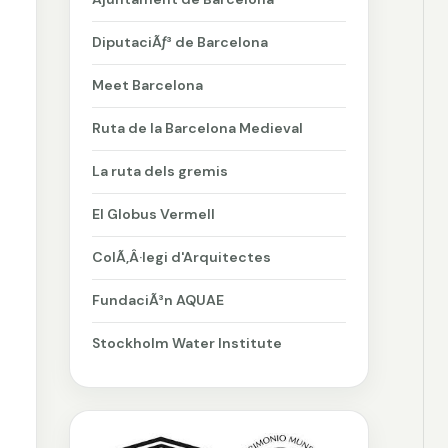
DiputaciÃƒ³ de Barcelona
Meet Barcelona
Ruta de la Barcelona Medieval
La ruta dels gremis
El Globus Vermell
ColÃ‚Â·legi d'Arquitectes
FundaciÃ³n AQUAE
Stockholm Water Institute