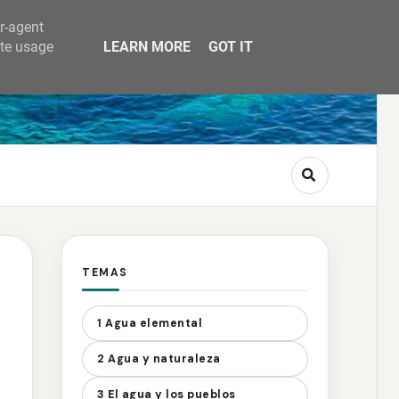
er-agent
ate usage
LEARN MORE
GOT IT
TEMAS
1 Agua elemental
2 Agua y naturaleza
3 El agua y los pueblos