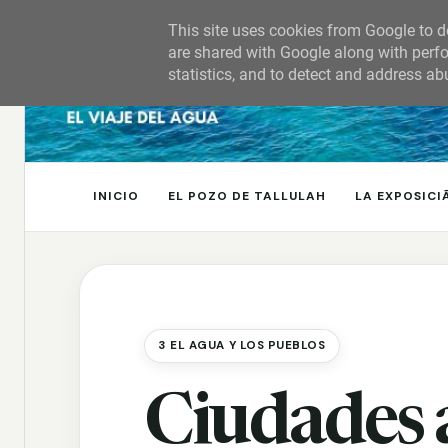
This site uses cookies from Google to de
are shared with Google along with perfo
statistics, and to detect and address ab
INICIO
EL POZO DE TALLULAH
LA EXPOSICI
3 EL AGUA Y LOS PUEBLOS
Ciudades 