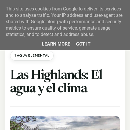
This site uses cookies from Google to deliver its services
and to analyze traffic. Your IP address and user-agent are
shared with Google along with performance and security
metrics to ensure quality of service, generate usage
statistics, and to detect and address abuse.
LEARN MORE
GOT IT
1 AGUA ELEMENTAL
Las Highlands: El
agua y el clima