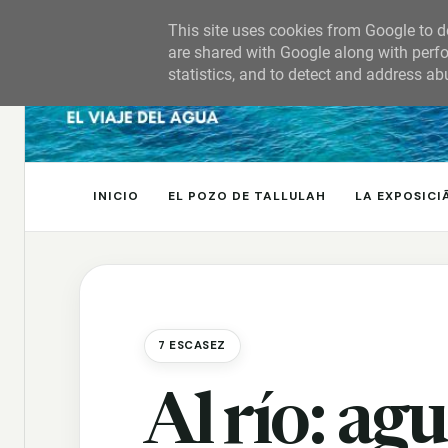
This site uses cookies from Google to de
are shared with Google along with perfo
statistics, and to detect and address ab
INICIO
EL POZO DE TALLULAH
LA EXPOSICI
7 ESCASEZ
Al río: ag