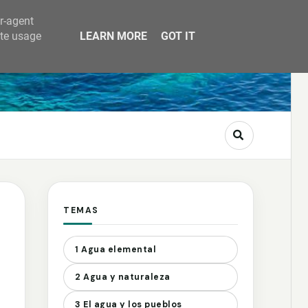
er-agent
ate usage
LEARN MORE
GOT IT
TEMAS
1 Agua elemental
2 Agua y naturaleza
3 El agua y los pueblos