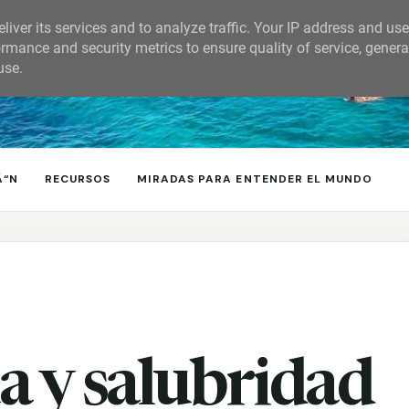
liver its services and to analyze traffic. Your IP address and us
rmance and security metrics to ensure quality of service, gener
use.
Ã“N
RECURSOS
MIRADAS PARA ENTENDER EL MUNDO
ua y salubridad