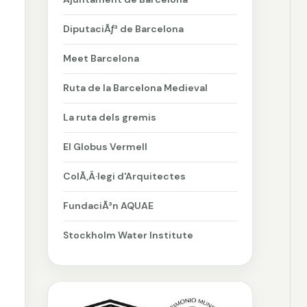
DiputaciÃƒ³ de Barcelona
Meet Barcelona
Ruta de la Barcelona Medieval
La ruta dels gremis
El Globus Vermell
ColÃ‚Â·legi d'Arquitectes
FundaciÃ³n AQUAE
Stockholm Water Institute