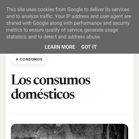
This site uses cookies from Google to deliver its services
and to analyze traffic. Your IP address and user-agent are
shared with Google along with performance and security
metrics to ensure quality of service, generate usage
statistics, and to detect and address abuse.
LEARN MORE
GOT IT
4 CONSUMOS
Los consumos
domésticos